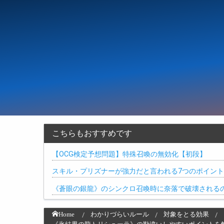
こちらもおすすめです
【OCG検定予想問題】特殊召喚の無効化【初段】
スキル・プリズナーが強力だと言われる7つのポイント
《蒼眼の銀龍》のシンクロ召喚時に奈落で破壊される
Home
わかりづらいルール
対象をとる効果