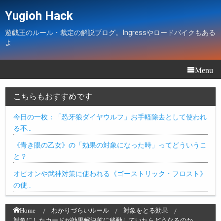
Yugioh Hack
遊戯王のルール・裁定の解説ブログ。Ingressやロードバイクもある
よ
Menu
こちらもおすすめです
今日の一枚：「恐牙狼ダイヤウルフ」お手軽除去として使われ
る不…
《青き眼の乙女》の「効果の対象になった時」ってどういうこ
と？
オピオンや武神対策に使われる《ゴーストリック・フロスト》
の使…
Home
わかりづらいルール
対象をとる効果
対象にしたカードが効果解決前に移動していたらどうなるのか