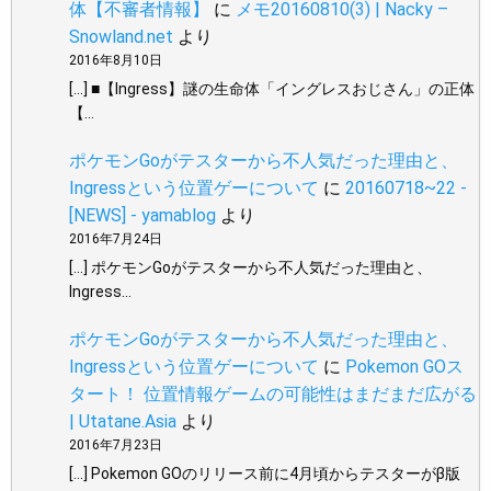
体【不審者情報】
に
メモ20160810(3) | Nacky –
Snowland.net
より
2016年8月10日
[…] ■【Ingress】謎の生命体「イングレスおじさん」の正体
【…
ポケモンGoがテスターから不人気だった理由と、
Ingressという位置ゲーについて
に
20160718~22 -
[NEWS] - yamablog
より
2016年7月24日
[…] ポケモンGoがテスターから不人気だった理由と、
Ingress…
ポケモンGoがテスターから不人気だった理由と、
Ingressという位置ゲーについて
に
Pokemon GOス
タート！ 位置情報ゲームの可能性はまだまだ広がる
| Utatane.Asia
より
2016年7月23日
[…] Pokemon GOのリリース前に4月頃からテスターがβ版