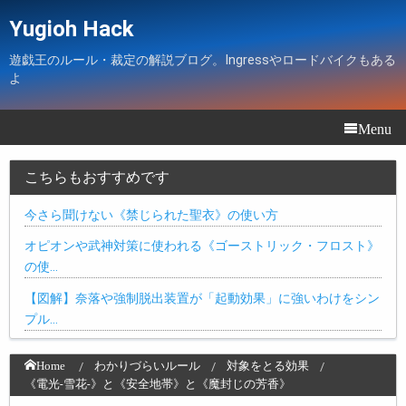
Yugioh Hack
遊戯王のルール・裁定の解説ブログ。Ingressやロードバイクもある
よ
Menu
こちらもおすすめです
今さら聞けない《禁じられた聖衣》の使い方
オピオンや武神対策に使われる《ゴーストリック・フロスト》
の使…
【図解】奈落や強制脱出装置が「起動効果」に強いわけをシン
プル…
Home
わかりづらいルール
対象をとる効果
《電光-雪花-》と《安全地帯》と《魔封じの芳香》