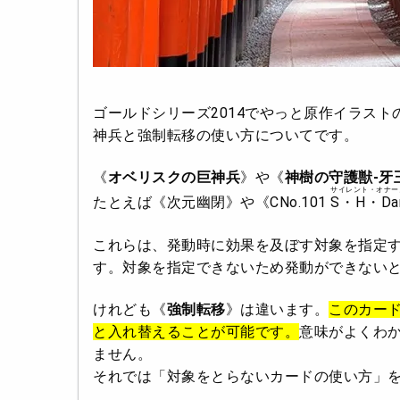
ゴールドシリーズ2014でやっと原作イラス
神兵と強制転移の使い方についてです。
《
オベリスクの巨神兵
》や《
神樹の守護獣-牙
サイレント・オナー
たとえば《次元幽閉》や《CNo.101
S・H・Dark
これらは、発動時に効果を及ぼす対象を指定
す。対象を指定できないため発動ができない
けれども《
強制転移
》は違います。
このカー
と入れ替えることが可能です。
意味がよくわ
ません。
それでは「対象をとらないカードの使い方」