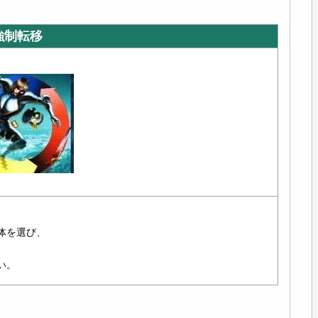
強制転移
体を選び、
い。