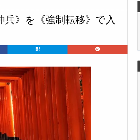
ク
神兵》を《強制転移》で入