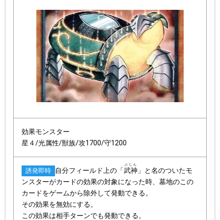
効果モンスター
星４/光属性/獣族/攻1700/守1200
ぶじん
自分フィールド上の「
武神
」と名のついたモ
誘発即時
ンスターがカードの効果の対象になった時、墓地のこの
カードをゲームから除外して発動できる。
その効果を無効にする。
この効果は相手ターンでも発動できる。