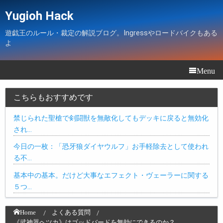
Yugioh Hack
遊戯王のルール・裁定の解説ブログ。Ingressやロードバイクもある
よ
Menu
こちらもおすすめです
禁じられた聖槍で剣闘獣を無敵化してもデッキに戻ると無効化
され…
今日の一枚：「恐牙狼ダイヤウルフ」お手軽除去として使われ
る不…
基本中の基本。だけど大事なエフェクト・ヴェーラーに関する
５つ…
Home
よくある質問
《武神器ヘツカ》はゴッドバードを無効にできるのか？