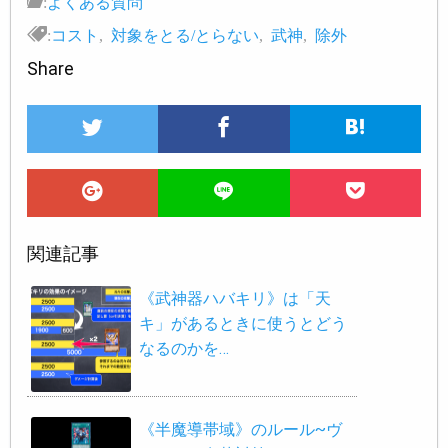
:
よくある質問
:
コスト
,
対象をとる/とらない
,
武神
,
除外
Share
関連記事
《武神器ハバキリ》は「天
キ」があるときに使うとどう
なるのかを…
《半魔導帯域》のルール~ヴ