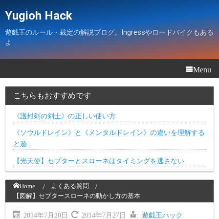
Yugioh Hack
遊戯王のルール・裁定の解説ブログ。Ingressやロードバイクもある
よ
Menu
こちらもおすすめです
《護封剣の剣士》の正しい使い方
《ソウルドレイン》と《メンタルドレイン》の違いを理解する
と遊…
【光天使】セプターとスローネはタイミングを逃さない
Home
よくある質問
【図解】セプタースローネの動かし方の基本
2014年7月20日
2014年7月27日
:
遊戯王ハック