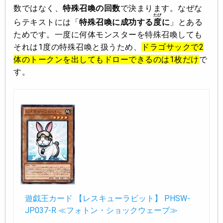
数ではなく、
特殊召喚の回数
で決まります
。なぜな
たび
らテキストには「
特殊召喚に成功する
度
に
」とある
ためです。一度に何体モンスターを特殊召喚しても
それは1度の特殊召喚と扱うため、
ドラゴサックで2
体のトークンを出してもドローできるのは1枚だけ
で
す。
遊戯王カード 【レスキューラビット】 PHSW-
JP037-R ≪フォトン・ショックウェーブ≫