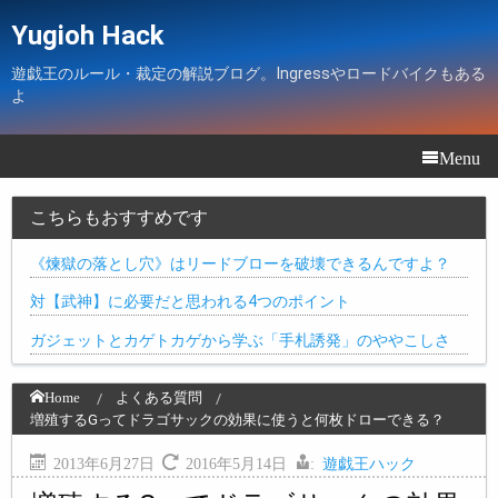
Yugioh Hack
遊戯王のルール・裁定の解説ブログ。Ingressやロードバイクもある
よ
Menu
こちらもおすすめです
《煉獄の落とし穴》はリードブローを破壊できるんですよ？
対【武神】に必要だと思われる4つのポイント
ガジェットとカゲトカゲから学ぶ「手札誘発」のややこしさ
Home
よくある質問
増殖するGってドラゴサックの効果に使うと何枚ドローできる？
2013年6月27日
2016年5月14日
:
遊戯王ハック