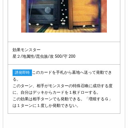
効果モンスター
星２/地属性/昆虫族/攻 500/守 200
このカードを手札から墓地へ送って発動でき
誘発即時
る。
このターン、相手がモンスターの特殊召喚に成功する度
に、自分はデッキからカードを１枚ドローする。
この効果は相手ターンでも発動できる。「増殖するＧ」
は１ターンに１度しか発動できない。