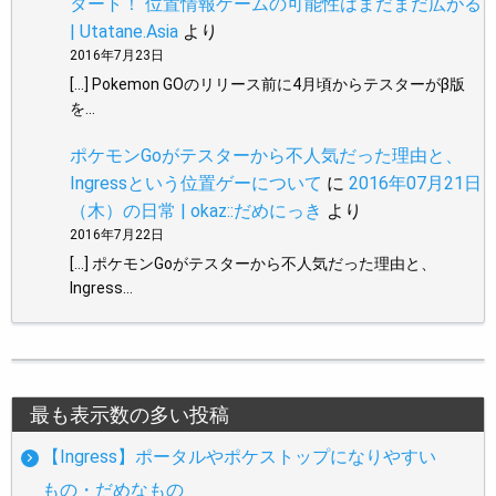
タート！ 位置情報ゲームの可能性はまだまだ広がる
| Utatane.Asia
より
2016年7月23日
[…] Pokemon GOのリリース前に4月頃からテスターがβ版
を…
ポケモンGoがテスターから不人気だった理由と、
Ingressという位置ゲーについて
に
2016年07月21日
（木）の日常 | okaz::だめにっき
より
2016年7月22日
[…] ポケモンGoがテスターから不人気だった理由と、
Ingress…
最も表示数の多い投稿
【Ingress】ポータルやポケストップになりやすい
もの・だめなもの