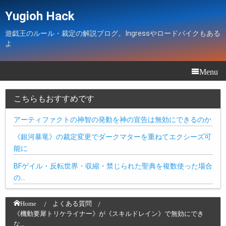
Yugioh Hack
遊戯王のルール・裁定の解説ブログ。Ingressやロードバイクもある
よ
Menu
こちらもおすすめです
アーティファクトの神智の発動を神の宣告は無効にできるのか
《銀河暴竜》の裁定変更でダークマターを重ねてエクシーズ可
能に
BFゲイル・反転世界・収縮・禁じられた聖典を複数使った場合
の…
Home
よくある質問
《機動要犀トリケライナー》が《スキルドレイン》で無効にでき
な…