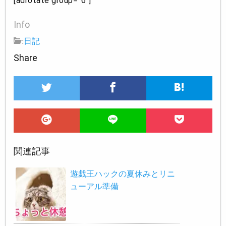
[adrotate group=”6″]
Info
:
日記
Share
関連記事
遊戯王ハックの夏休みとリニ
ューアル準備