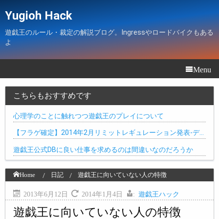
Yugioh Hack
遊戯王のルール・裁定の解説ブログ。Ingressやロードバイクもある
よ
Menu
こちらもおすすめです
心理学のことに触れつつ遊戯王のプレイについて
【フラゲ確定】2014年2月リミットレギュレーション発表-デ…
遊戯王公式DBに良い仕事を求めるのは間違いなのだろうか
Home
日記
遊戯王に向いていない人の特徴
2013年6月12日
2014年1月4日
:
遊戯王ハック
遊戯王に向いていない人の特徴