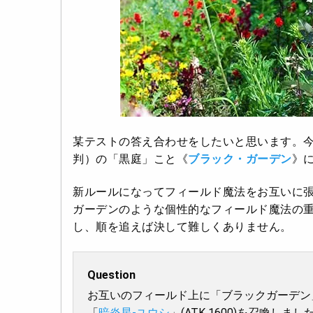
某テストの答え合わせをしたいと思います。今
判）の「黒庭」こと《
ブラック・ガーデン
》
新ルールになってフィールド魔法をお互いに
ガーデンのような個性的なフィールド魔法の
し、順を追えば決して難しくありません。
Question
お互いのフィールド上に「ブラックガーデン
「
暗炎星-ユウシ
」(ATK 1600)を召喚しま