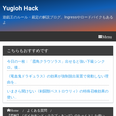
Yugioh Hack
遊戯王のルール・裁定の解説ブログ。Ingressやロードバイクもある
よ
Menu
こちらもおすすめです
今日の一枚：「霞鳥クラウソラス」出せると強い下級シンク
ロ。後…
《竜血鬼ドラギュラス》の効果が強制脱出装置で発動しない理
由を…
いまさら聞けない《剣闘獣ベストロウリィ》の特殊召喚効果の
使い…
Home
よくある質問
【図解】《ダイヤモンド・クラブ・キング》のちゃんとした使い