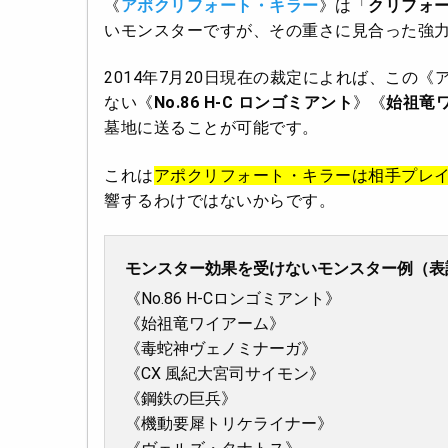
《
アポクリフォート・キラー
》は「
クリフォ
いモンスターですが、その重さに見合った強
2014年7月20日現在の裁定によれば、この
ない《
No.86
H-C ロンゴミアント
》《
始祖竜
墓地に送ることが可能です。
これは
アポクリフォート・キラーは相手プレ
響するわけではないからです。
モンスター効果を受けないモンスター例（表
《No.86 H-Cロンゴミアント》
《始祖竜ワイアーム》
《毒蛇神ヴェノミナーガ》
《CX 風紀大宮司サイモン》
《鋼鉄の巨兵》
《機動要犀トリケライナー》