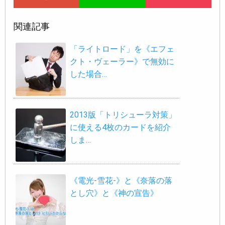
関連記事
「ライトロード」を《エフェ
クト・ヴェーラー》で無効に
した場合…
2013版「トリシューラ対策」
に使える4枚のカードを紹介
しま…
《電光-雪花-》と《奈落の落
とし穴》と《神の宣告》