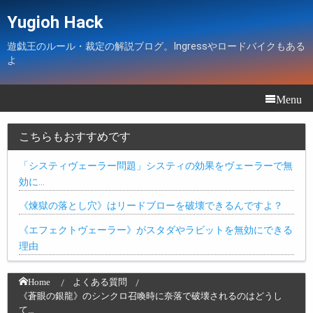
Yugioh Hack
遊戯王のルール・裁定の解説ブログ。Ingressやロードバイクもある
よ
Menu
こちらもおすすめです
「システィヴェーラー問題」システィの効果をヴェーラーで無
効に…
《煉獄の落とし穴》はリードブローを破壊できるんですよ？
《エフェクトヴェーラー》がスタダやラビットを無効にできる
理由
Home
よくある質問
《蒼眼の銀龍》のシンクロ召喚時に奈落で破壊されるのはどうし
て…