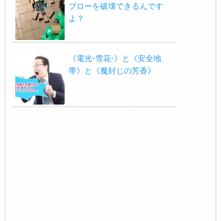
ブローを破壊できるんです
よ？
《電光-雪花-》と《安全地
帯》と《魔封じの芳香》