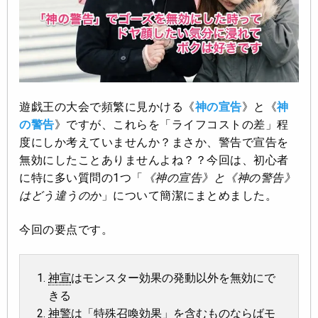
遊戯王の大会で頻繁に見かける《
神の宣告
》と《
神
の警告
》ですが、これらを「ライフコストの差」程
度にしか考えていませんか？まさか、
警告で宣告を
無効にしたことありませんよね？？
今回は、初心者
に特に多い質問の1つ「
《神の宣告》と《神の警告》
はどう違うのか
」について簡潔にまとめました。
今回の要点です。
神宣
はモンスター効果の発動以外を無効にで
きる
神警
は「特殊召喚効果」を含むものならばモ