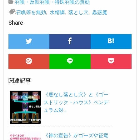
:
召喚・反転召喚・特殊召喚の無効
:
召喚等を無効
,
水精鱗
,
落とし穴
,
蟲惑魔
Share
関連記事
《底なし落とし穴》と《ゴー
ストリック・ハウス》ペンデ
ュラム対…
《神の宣告》がゴーズや征竜