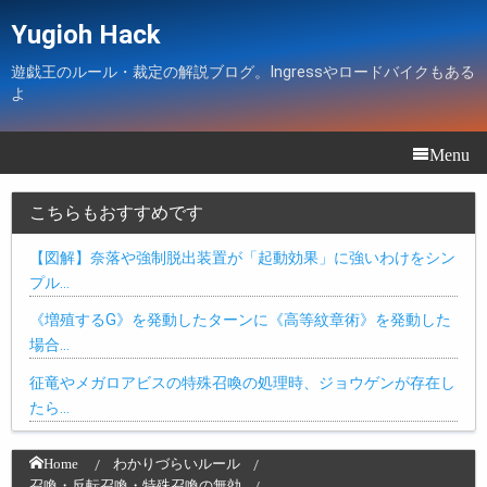
Yugioh Hack
遊戯王のルール・裁定の解説ブログ。Ingressやロードバイクもある
よ
Menu
こちらもおすすめです
【図解】奈落や強制脱出装置が「起動効果」に強いわけをシン
プル…
《増殖するG》を発動したターンに《高等紋章術》を発動した
場合…
征竜やメガロアビスの特殊召喚の処理時、ジョウゲンが存在し
たら…
Home
わかりづらいルール
召喚・反転召喚・特殊召喚の無効