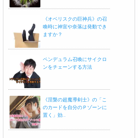
《オベリスクの巨神兵》の召
喚時に神宣や奈落は発動でき
ますか？
ペンデュラム召喚にサイクロ
ンをチェーンする方法
《涅槃の超魔導剣士》の「こ
のカードを自分のＰゾーンに
置く」効…