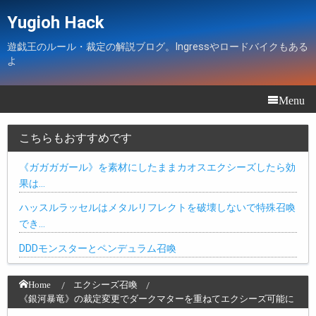
Yugioh Hack
遊戯王のルール・裁定の解説ブログ。Ingressやロードバイクもある
よ
Menu
こちらもおすすめです
《ガガガガール》を素材にしたままカオスエクシーズしたら効
果は…
ハッスルラッセルはメタルリフレクトを破壊しないで特殊召喚
でき…
DDDモンスターとペンデュラム召喚
Home
エクシーズ召喚
《銀河暴竜》の裁定変更でダークマターを重ねてエクシーズ可能に