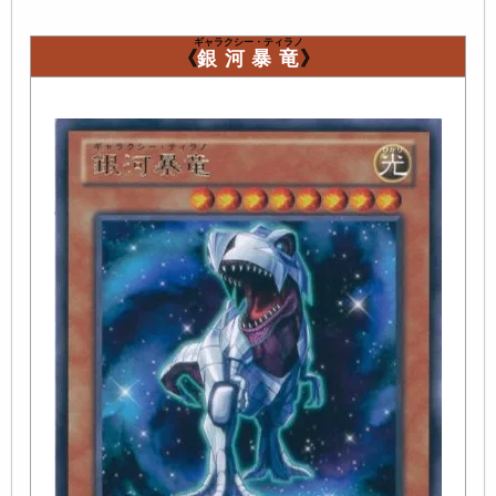
ギャラクシー・ティラノ
《
銀河暴竜
》