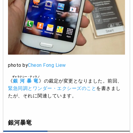
photo by
Cheon Fong Liew
ギャラクシー・ティラノ
《
銀河暴竜
》の裁定が変更となりました。前回、
緊急同調とワンダー・エクシーズのこと
を書きまし
たが、それに関連しています。
銀河暴竜