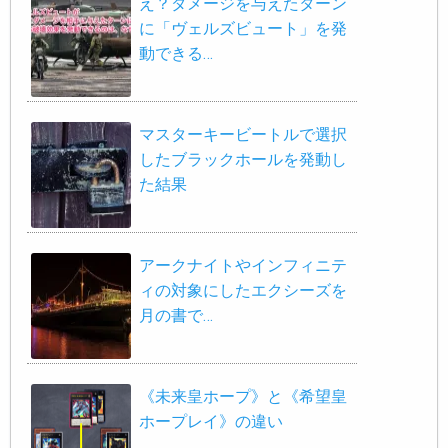
え？ダメージを与えたターン
に「ヴェルズビュート」を発
動できる…
マスターキービートルで選択
したブラックホールを発動し
た結果
アークナイトやインフィニテ
ィの対象にしたエクシーズを
月の書で…
《未来皇ホープ》と《希望皇
ホープレイ》の違い