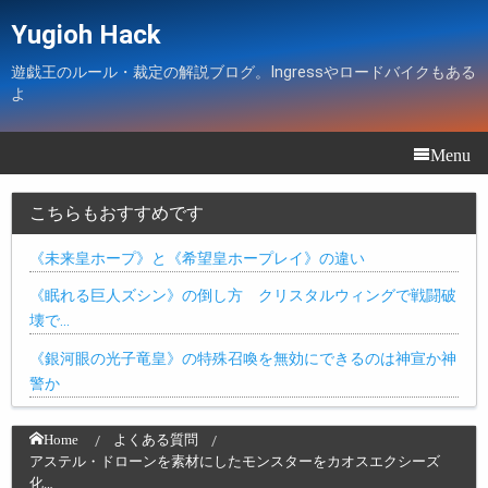
Yugioh Hack
遊戯王のルール・裁定の解説ブログ。Ingressやロードバイクもある
よ
Menu
こちらもおすすめです
《未来皇ホープ》と《希望皇ホープレイ》の違い
《眠れる巨人ズシン》の倒し方 クリスタルウィングで戦闘破
壊で…
《銀河眼の光子竜皇》の特殊召喚を無効にできるのは神宣か神
警か
Home
よくある質問
アステル・ドローンを素材にしたモンスターをカオスエクシーズ
化…