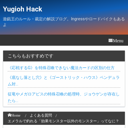
Yugioh Hack
遊戯王のルール・裁定の解説ブログ。Ingressやロードバイクもある
よ
Menu
こちらもおすすめです
《応戦するG》を特殊召喚できない魔法カードの区別の仕方
《底なし落とし穴》と《ゴーストリック・ハウス》ペンデュラ
ム対…
征竜やメガロアビスの特殊召喚の処理時、ジョウゲンが存在し
たら…
Home
よくある質問
エメラルで釣れる「効果モンスター以外のモンスター」ってなに？