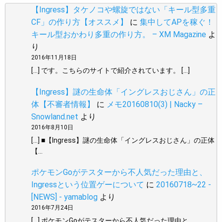
【Ingress】タケノコや螺旋ではない「キール型多重
CF」の作り方【オススメ】
に
集中してAPを稼ぐ！
キール型おかわり多重の作り方。 – XM Magazine
よ
り
2016年11月18日
[…] です。こちらのサイトで紹介されています。 […]
【Ingress】謎の生命体「イングレスおじさん」の正
体【不審者情報】
に
メモ20160810(3) | Nacky –
Snowland.net
より
2016年8月10日
[…] ■【Ingress】謎の生命体「イングレスおじさん」の正体
【…
ポケモンGoがテスターから不人気だった理由と、
Ingressという位置ゲーについて
に
20160718~22 -
[NEWS] - yamablog
より
2016年7月24日
[…] ポケモンGoがテスターから不人気だった理由と、