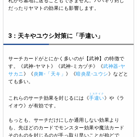
札から墓地に送ることもできません。ハバキリ封じ
だったりヤマトの効果にも影響します。
3：天キやユウシ対策に「手違い」
サーチカードがとにかく多いのが【武神】の特徴で
す。《武神-ヤマト》《武神-ミカヅチ》《
武神器-ヤ
サカニ
》《
炎舞-「天キ」
》《
暗炎星-ユウシ
》などと
ても多い。
ミステイク
これらのサーチ効果を封じるには《
手違い
》や《ラ
イオウ》が有効です。
もっとも、サーチだけにしか通用しない効果より
も、先ほどのカードでモンスター効果や魔法カード
そのものを封じるのが手っ取り早いことが殆どで