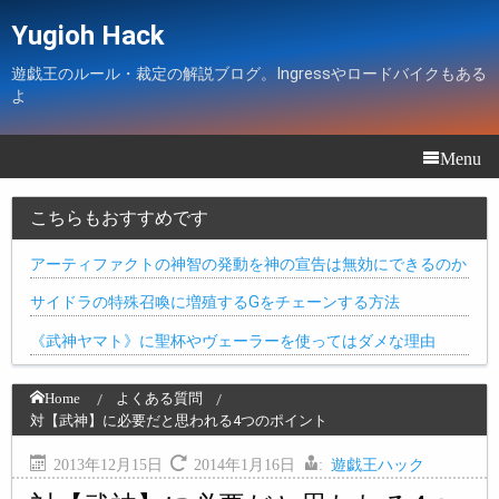
Yugioh Hack
遊戯王のルール・裁定の解説ブログ。Ingressやロードバイクもある
よ
Menu
こちらもおすすめです
アーティファクトの神智の発動を神の宣告は無効にできるのか
サイドラの特殊召喚に増殖するGをチェーンする方法
《武神ヤマト》に聖杯やヴェーラーを使ってはダメな理由
Home
よくある質問
対【武神】に必要だと思われる4つのポイント
2013年12月15日
2014年1月16日
:
遊戯王ハック