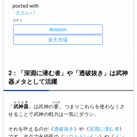
posted with
カエレバ
コナミ
Amazon
楽天市場
2：「深淵に潜む者」や「透破抜き」は武神
器メタとして活躍
ぶじんぎ
かなめ
「
武神器
」は武神の
要
。つまりこれらを使わなくさ
せることで武神の戦力は一気にダウン。
それを叶えるのが《
透破抜き
》や《
深淵に潜む者
》
です。次点で永続罠の《
ソウルドレイン
》や《
メン