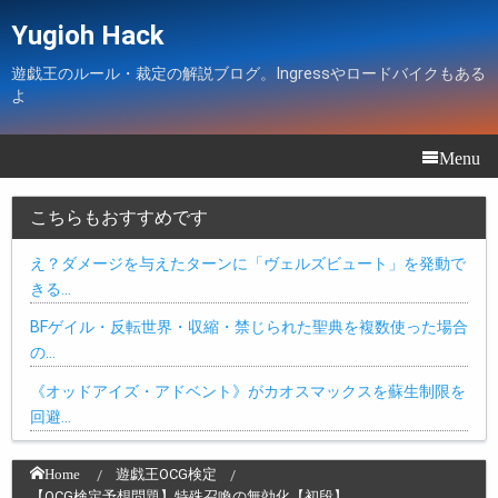
Yugioh Hack
遊戯王のルール・裁定の解説ブログ。Ingressやロードバイクもある
よ
Menu
こちらもおすすめです
え？ダメージを与えたターンに「ヴェルズビュート」を発動で
きる…
BFゲイル・反転世界・収縮・禁じられた聖典を複数使った場合
の…
《オッドアイズ・アドベント》がカオスマックスを蘇生制限を
回避…
Home
遊戯王OCG検定
【OCG検定予想問題】特殊召喚の無効化【初段】