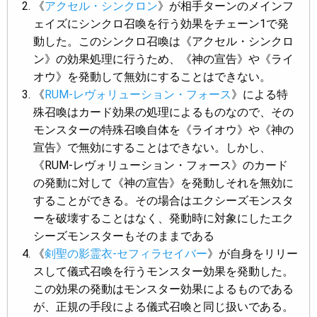
《
アクセル・シンクロン
》が相手ターンのメインフ
ェイズにシンクロ召喚を行う効果をチェーン1で発
動した。このシンクロ召喚は《アクセル・シンクロ
ン》の効果処理に行うため、《神の宣告》や《ライ
オウ》を発動して無効にすることはできない。
《
RUM-レヴォリューション・フォース
》による特
殊召喚はカード効果の処理によるものなので、その
モンスターの特殊召喚自体を《ライオウ》や《神の
宣告》で無効にすることはできない。しかし、
《RUM-レヴォリューション・フォース》のカード
の発動に対して《神の宣告》を発動しそれを無効に
することができる。その場合はエクシーズモンスタ
ーを破壊することはなく、発動時に対象にしたエク
シーズモンスターもそのままである
《
剣聖の影霊衣-セフィラセイバー
》が自身をリリー
スして儀式召喚を行うモンスター効果を発動した。
この効果の発動はモンスター効果によるものである
が、正規の手段による儀式召喚と同じ扱いである。