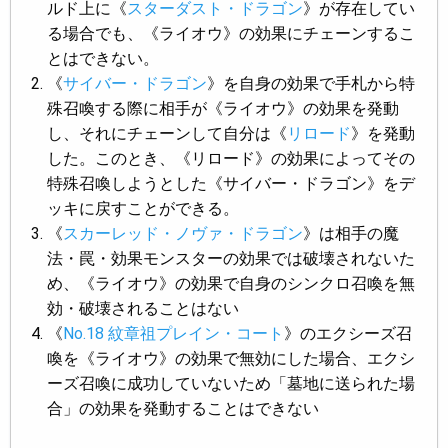
ルド上に《
スターダスト・ドラゴン
》が存在してい
る場合でも、《ライオウ》の効果にチェーンするこ
とはできない。
《
サイバー・ドラゴン
》を自身の効果で手札から特
殊召喚する際に相手が《ライオウ》の効果を発動
し、それにチェーンして自分は《
リロード
》を発動
した。このとき、《リロード》の効果によってその
特殊召喚しようとした《サイバー・ドラゴン》をデ
ッキに戻すことができる。
《
スカーレッド・ノヴァ・ドラゴン
》は相手の魔
法・罠・効果モンスターの効果では破壊されないた
め、《ライオウ》の効果で自身のシンクロ召喚を無
効・破壊されることはない
《
No.18 紋章祖プレイン・コート
》のエクシーズ召
喚を《ライオウ》の効果で無効にした場合、エクシ
ーズ召喚に成功していないため「墓地に送られた場
合」の効果を発動することはできない