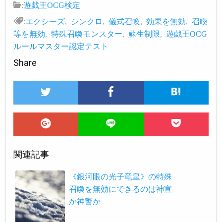
:
遊戯王OCG検定
:
エクシーズ
,
シンクロ
,
儀式召喚
,
効果を無効
,
召喚
等を無効
,
特殊召喚モンスター
,
蘇生制限
,
遊戯王OCG
ルールマスター認定テスト
Share
関連記事
《銀河眼の光子竜皇》の特殊
召喚を無効にできるのは神宣
か神警か