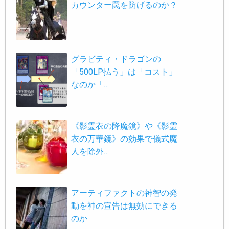
カウンター罠を防げるのか？
グラビティ・ドラゴンの
「500LP払う」は「コスト」
なのか「…
《影霊衣の降魔鏡》や《影霊
衣の万華鏡》の効果で儀式魔
人を除外…
アーティファクトの神智の発
動を神の宣告は無効にできる
のか