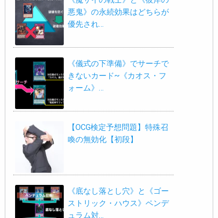
悪鬼》の永続効果はどちらが
優先され…
《儀式の下準備》でサーチで
きないカード~《カオス・フ
ォーム》…
【OCG検定予想問題】特殊召
喚の無効化【初段】
《底なし落とし穴》と《ゴー
ストリック・ハウス》ペンデ
ュラム対…