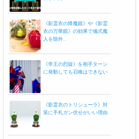
《影霊衣の降魔鏡》や《影霊
衣の万華鏡》の効果で儀式魔
人を除外…
《帝王の烈旋》を相手ターン
に発動しても召喚はできない
《影霊衣のトリシューラ》対
策に手札ガン伏せがいい理由