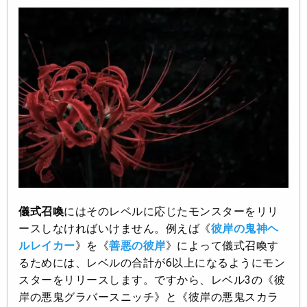
儀式召喚
にはそのレベルに応じたモンスターをリリ
ースしなければいけません。例えば《
彼岸の鬼神ヘ
ルレイカー
》を《
善悪の彼岸
》によって儀式召喚す
るためには、レベルの合計が6以上になるようにモン
スターをリリースします。ですから、レベル3の《彼
岸の悪鬼グラバースニッチ》と《彼岸の悪鬼スカラ