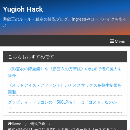
Yugioh Hack
遊戯王のルール・裁定の解説ブログ。Ingressやロードバイクもある
よ
Menu
こちらもおすすめです
《影霊衣の降魔鏡》や《影霊衣の万華鏡》の効果で儀式魔人を
除外…
《オッドアイズ・アドベント》がカオスマックスを蘇生制限を
回避…
グラビティ・ドラゴンの「500LP払う」は「コスト」なのか
「…
Home
儀式召喚
儀式召喚のリリースに必要以上のモンスターをリリースすること