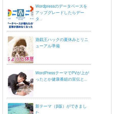
Wordpressのデータベースを
アップグレードしたらデー
タ…
遊戯王ハックの夏休みとリニ
ューアル準備
WordPressテーマでPVが上が
ったとか健康番組の宣伝と…
新テーマ（β版）ができまし
た