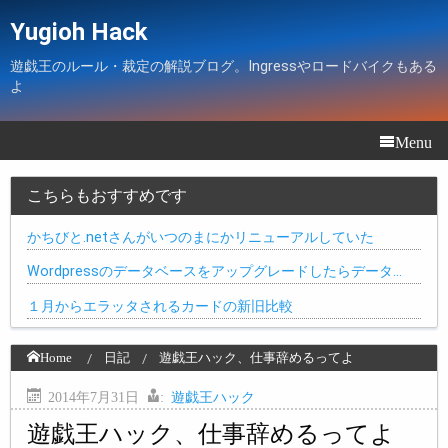
Yugioh Hack
遊戯王のルール・裁定の解説ブログ。Ingressやロードバイクもある
よ
Menu
こちらもおすすめです
かちびと.netさんがいつのまにかリニューアルしていた
Wordpressのデータベースをアップグレードしたらデータ…
１月からエラッタされるカードの新旧比較
Home
日記
遊戯王ハック、仕事辞めるってよ
2014年7月31日
:
遊戯王ハック
遊戯王ハック、仕事辞めるってよ