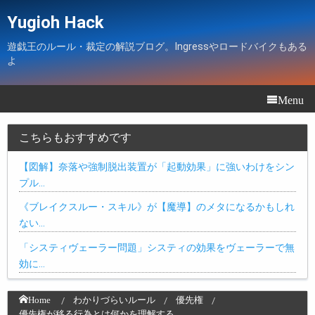
Yugioh Hack
遊戯王のルール・裁定の解説ブログ。Ingressやロードバイクもある
よ
Menu
こちらもおすすめです
【図解】奈落や強制脱出装置が「起動効果」に強いわけをシン
プル…
《ブレイクスルー・スキル》が【魔導】のメタになるかもしれ
ない…
「システィヴェーラー問題」システィの効果をヴェーラーで無
効に…
Home
わかりづらいルール
優先権
優先権が移る行為とは何かを理解する