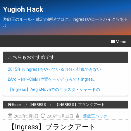
Yugioh Hack
遊戯王のルール・裁定の解説ブログ。Ingressやロードバイクもある
よ
Menu
こちらもおすすめです
2015年もIngressをやっている自分が想像できない
L’Arc〜en〜Cielの位置ゲーがどうみてもIngres…
【Ingress】AegisNovaでのクラスタ・シャードの…
Home
INGRESS
【INGRESS】ブランクアート
2015年9月9日
2016年1月22日
:
遊戯王ハック
【Ingress】ブランクアート