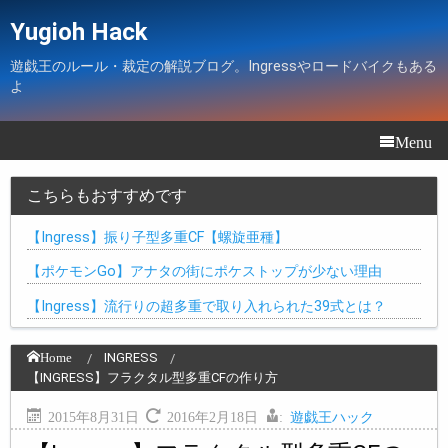
Yugioh Hack
遊戯王のルール・裁定の解説ブログ。Ingressやロードバイクもある
よ
Menu
こちらもおすすめです
【Ingress】振り子型多重CF【螺旋亜種】
【ポケモンGo】アナタの街にポケストップが少ない理由
【Ingress】流行りの超多重で取り入れられた39式とは？
Home
INGRESS
【INGRESS】フラクタル型多重CFの作り方
2015年8月31日
2016年2月18日
:
遊戯王ハック