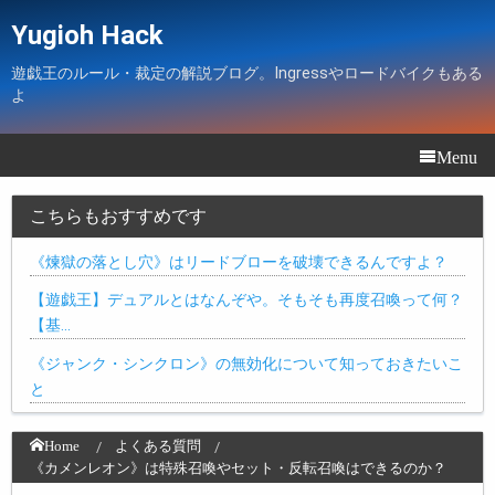
Yugioh Hack
遊戯王のルール・裁定の解説ブログ。Ingressやロードバイクもある
よ
Menu
こちらもおすすめです
《煉獄の落とし穴》はリードブローを破壊できるんですよ？
【遊戯王】デュアルとはなんぞや。そもそも再度召喚って何？
【基…
《ジャンク・シンクロン》の無効化について知っておきたいこ
と
Home
よくある質問
《カメンレオン》は特殊召喚やセット・反転召喚はできるのか？