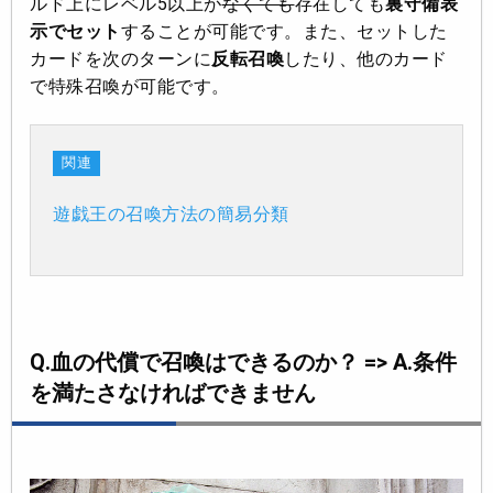
ルド上にレベル5以上が
なくても
存在しても
裏守備表
示でセット
することが可能です。また、セットした
カードを次のターンに
反転召喚
したり、他のカード
で特殊召喚が可能です。
関連
遊戯王の召喚方法の簡易分類
Q.血の代償で召喚はできるのか？ => A.条件
を満たさなければできません