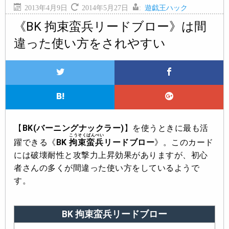
2013年4月9日
2014年5月27日
:
遊戯王ハック
《BK 拘束蛮兵リードブロー》は間
違った使い方をされやすい
【
BK(バーニングナックラー)
】を使うときに最も活
こうそくばんぺい
躍できる《
BK
拘束蛮兵
リードブロー
》。このカード
には破壊耐性と攻撃力上昇効果がありますが、初心
者さんの多くが間違った使い方をしているようで
す。
BK 拘束蛮兵リードブロー