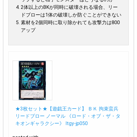
2体以上のBKが同時に破壊される場合、リー
ドブローは1体の破壊しか防ぐことができない
素材を2個同時に取り除かれても攻撃力は800
アップ
★3枚セット★【遊戯王カード】 ＢＫ 拘束蛮兵
リードブロー ノーマル 《ロード・オブ・ザ・タ
キオンギャラクシー》 ltgy-jp050