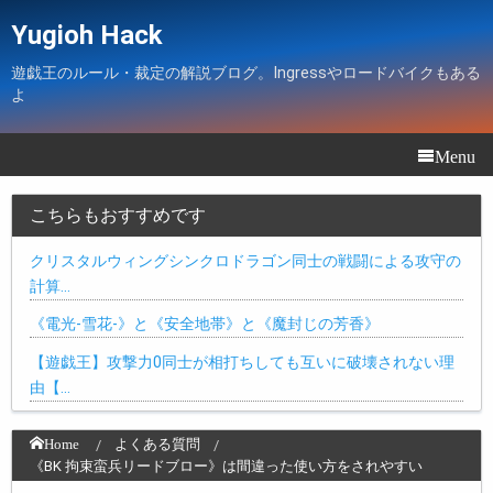
Yugioh Hack
遊戯王のルール・裁定の解説ブログ。Ingressやロードバイクもある
よ
Menu
こちらもおすすめです
クリスタルウィングシンクロドラゴン同士の戦闘による攻守の
計算…
《電光-雪花-》と《安全地帯》と《魔封じの芳香》
【遊戯王】攻撃力0同士が相打ちしても互いに破壊されない理
由【…
Home
よくある質問
《BK 拘束蛮兵リードブロー》は間違った使い方をされやすい