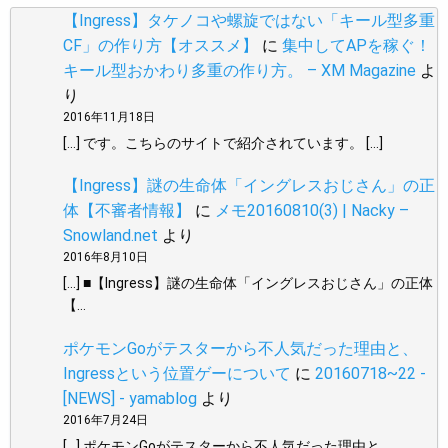
【Ingress】タケノコや螺旋ではない「キール型多重
CF」の作り方【オススメ】
に
集中してAPを稼ぐ！
キール型おかわり多重の作り方。 – XM Magazine
よ
り
2016年11月18日
[…] です。こちらのサイトで紹介されています。 […]
【Ingress】謎の生命体「イングレスおじさん」の正
体【不審者情報】
に
メモ20160810(3) | Nacky –
Snowland.net
より
2016年8月10日
[…] ■【Ingress】謎の生命体「イングレスおじさん」の正体
【…
ポケモンGoがテスターから不人気だった理由と、
Ingressという位置ゲーについて
に
20160718~22 -
[NEWS] - yamablog
より
2016年7月24日
[…] ポケモンGoがテスターから不人気だった理由と、