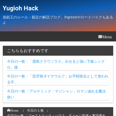
Yugioh Hack
遊戯王のルール・裁定の解説ブログ。Ingressやロードバイクもある
よ
Menu
こちらもおすすめです
今日の一枚：「霞鳥クラウソラス」出せると強い下級シンク
ロ。後…
今日の一枚：「恐牙狼ダイヤウルフ」お手軽除去として使われ
る不…
今日の一枚:「アルケミック・マジシャン」ロマン溢れる魔法
使い
Home
今日の１枚
今日の一枚:「ゴーストリック・ハウス」ダメージ半減＋裏守備モ…