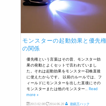
モンスターの起動効果と優先
の関係
優先権という言葉はその昔、モンスター効
果の発動とよくセットで言われていまし
た。それは起動効果をモンスター召喚直後
に使えたからです。 以前のルールでは、フ
ィールドにモンスターを出した直後にその
モンスターまたは他のモンスター…
Read
more »
2013.02.08
2014.06.20
遊戯王ハック