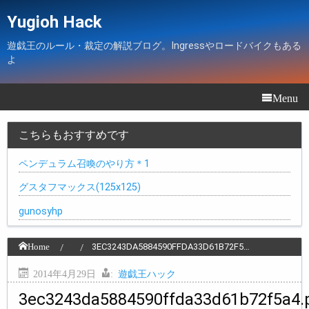
Yugioh Hack
遊戯王のルール・裁定の解説ブログ。Ingressやロードバイクもある
よ
Menu
こちらもおすすめです
ペンデュラム召喚のやり方＊1
グスタフマックス(125x125)
gunosyhp
Home
3EC3243DA5884590FFDA33D61B72F5…
2014年4月29日
:
遊戯王ハック
3ec3243da5884590ffda33d61b72f5a4.