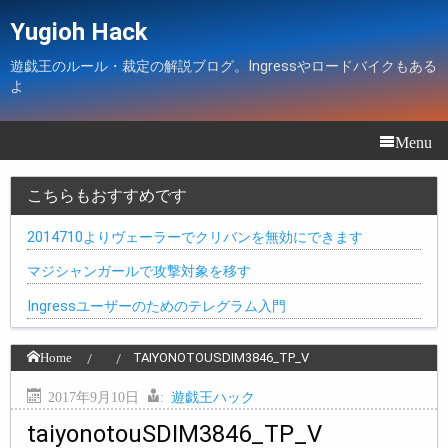
Yugioh Hack
遊戯王のルール・裁定の解説ブログ。Ingressやロードバイクもある
よ
Menu
こちらもおすすめです
2014710よりヴェーラーでクリバンを無効にできます
マジシャンガールで攻撃対象を移す
Ingressユーザーのためのテレグラム入門
Home
TAIYONOTOUSDIM3846_TP_V
2017年9月10日
:
遊戯王ハック
taiyonotouSDIM3846_TP_V