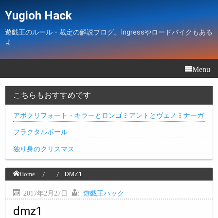
Yugioh Hack
遊戯王のルール・裁定の解説ブログ。Ingressやロードバイクもある
よ
Menu
こちらもおすすめです
アポクリフォート・キラーとロンゴミアントとヴェノミナーガ
フラクタルボール
独り身のクリスマス
Home
DMZ1
2017年2月27日
:
遊戯王ハック
dmz1