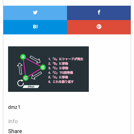
dmz1
Info
Share