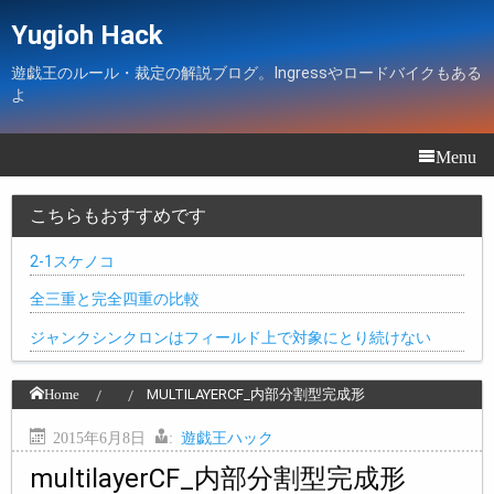
Yugioh Hack
遊戯王のルール・裁定の解説ブログ。Ingressやロードバイクもある
よ
Menu
こちらもおすすめです
2-1スケノコ
全三重と完全四重の比較
ジャンクシンクロンはフィールド上で対象にとり続けない
Home
MULTILAYERCF_内部分割型完成形
2015年6月8日
:
遊戯王ハック
multilayerCF_内部分割型完成形