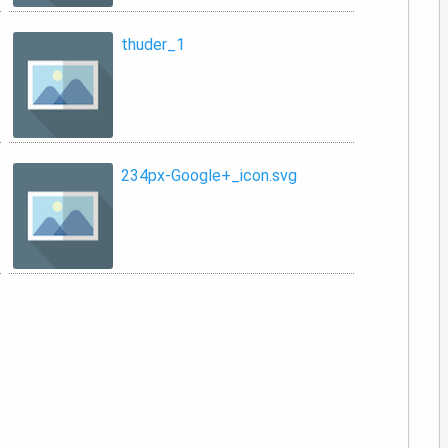
thuder_1
234px-Google+_icon.svg