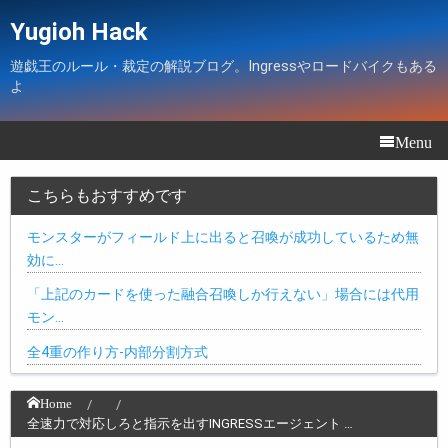
Yugioh Hack
遊戯王のルール・裁定の解説ブログ。Ingressやロードバイクもある
よ
Menu
こちらもおすすめです
モンスターがフィールド上に出ると召喚が成功しているため無
効に…
「上記のカードを使った融合召喚しか行えない」場合には代用
モン…
全4重の作り方-内部分割方式
Home
全速力で対応しろと指示を出すINGRESSエージェント …