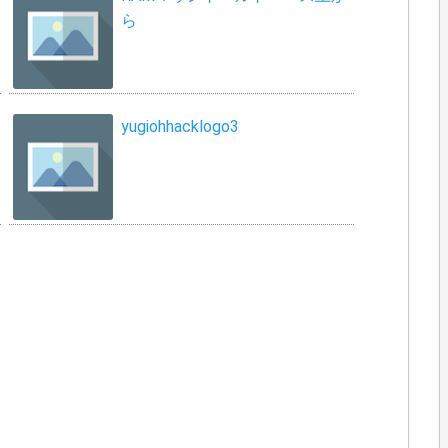
ら
yugiohhacklogo3