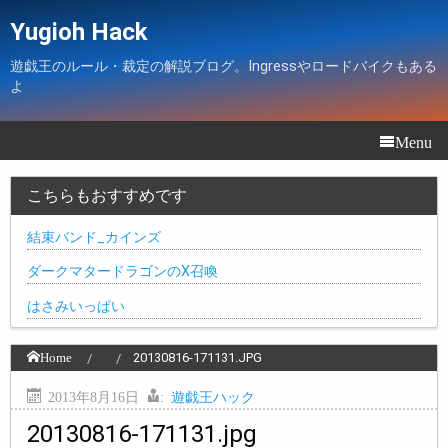
Yugioh Hack
遊戯王のルール・裁定の解説ブログ。Ingressやロードバイクもある
よ
Menu
こちらもおすすめです
結束バンド_カインズ
ダークマタードラゴンのX召喚
はさみいっぱい
Home
20130816-171131.JPG
2013年8月16日
:
遊戯王ハック
20130816-171131.jpg