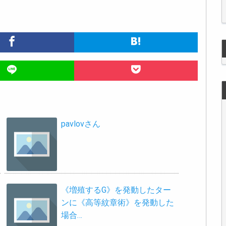
pavlovさん
《増殖するG》を発動したター
ンに《高等紋章術》を発動した
場合…