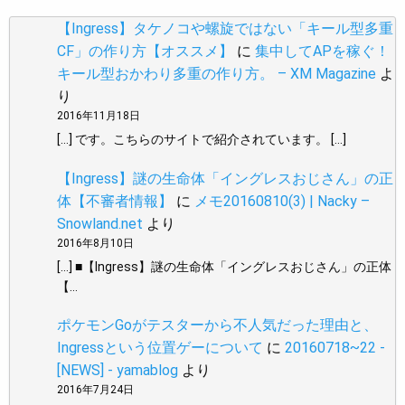
【Ingress】タケノコや螺旋ではない「キール型多重
CF」の作り方【オススメ】
に
集中してAPを稼ぐ！
キール型おかわり多重の作り方。 – XM Magazine
よ
り
2016年11月18日
[…] です。こちらのサイトで紹介されています。 […]
【Ingress】謎の生命体「イングレスおじさん」の正
体【不審者情報】
に
メモ20160810(3) | Nacky –
Snowland.net
より
2016年8月10日
[…] ■【Ingress】謎の生命体「イングレスおじさん」の正体
【…
ポケモンGoがテスターから不人気だった理由と、
Ingressという位置ゲーについて
に
20160718~22 -
[NEWS] - yamablog
より
2016年7月24日