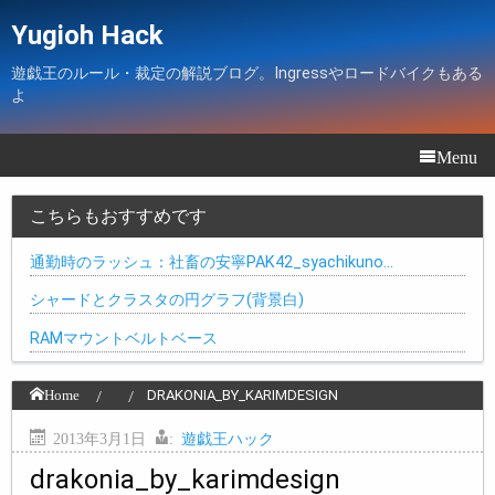
Yugioh Hack
遊戯王のルール・裁定の解説ブログ。Ingressやロードバイクもある
よ
Menu
こちらもおすすめです
通勤時のラッシュ：社畜の安寧PAK42_syachikuno…
シャードとクラスタの円グラフ(背景白)
RAMマウントベルトベース
Home
DRAKONIA_BY_KARIMDESIGN
2013年3月1日
:
遊戯王ハック
drakonia_by_karimdesign