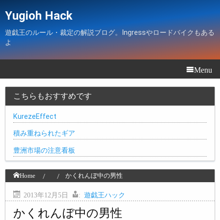
Yugioh Hack
遊戯王のルール・裁定の解説ブログ。Ingressやロードバイクもある
よ
Menu
こちらもおすすめです
KurezeEffect
積み重ねられたギア
豊洲市場の注意看板
Home
かくれんぼ中の男性
2013年12月5日
:
遊戯王ハック
かくれんぼ中の男性