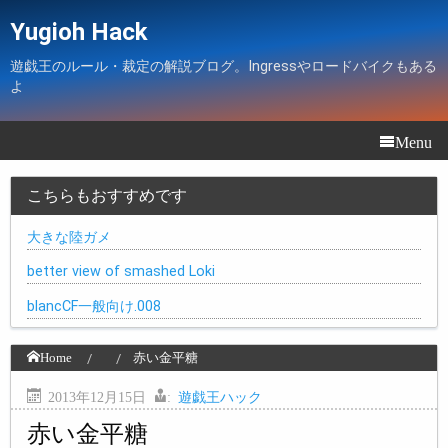
Yugioh Hack
遊戯王のルール・裁定の解説ブログ。Ingressやロードバイクもある
よ
Menu
こちらもおすすめです
大きな陸ガメ
better view of smashed Loki
blancCF一般向け.008
Home
赤い金平糖
2013年12月15日
:
遊戯王ハック
赤い金平糖