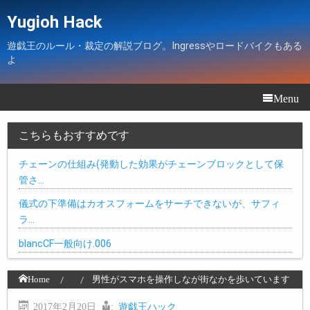
Yugioh Hack
遊戯王のルール・裁定の解説ブログ。Ingressやロードバイクもある
よ
Menu
こちらもおすすめです
チェーンの仕組み(発動した効果がチェーンブロックとして保
管さ…
儀式の下準備はカオスフォームをサーチできないが、サフィ
ラ…
blancCF一般向け.006
Home
男性がスマホを操作しなが街なかを歩いています
2017年2月20日
:
遊戯王ハック