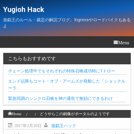
Yugioh Hack
遊戯王のルール・裁定の解説ブログ。Ingressやロードバイクもある
よ
Menu
こちらもおすすめです
チェーン処理中でもそれぞれの特殊召喚成功時に1ドロー
エンド以降もコート・オブ・アームズが発動した「ショックル
ーラ…
緊急同調のシンクロ召喚を神の通告で無効にできるわけ
Home
どうやらこの銅像がポータルのようです
2017年2月20日
:
遊戯王ハック