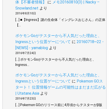
体【不審者情報】
に
メモ20160810(3) | Nacky –
Snowland.net
より
2016年8月10日
[…] ■【Ingress】謎の生命体「イングレスおじさん」の正体
【…
ポケモンGoがテスターから不人気だった理由と、
Ingressという位置ゲーについて
に
20160718~22 -
[NEWS] - yamablog
より
2016年7月24日
[…] ポケモンGoがテスターから不人気だった理由と、
Ingress…
ポケモンGoがテスターから不人気だった理由と、
Ingressという位置ゲーについて
に
Pokemon GOス
タート！ 位置情報ゲームの可能性はまだまだ広がる
| Utatane.Asia
より
2016年7月23日
[…] Pokemon GOのリリース前に4月頃からテスターがβ版