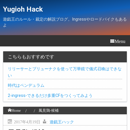
Yugioh Hack
遊戯王のルール・裁定の解説ブログ。Ingressやロードバイクもある
よ
Menu
こちらもおすすめです
リリーサーとブリューナクを使って万華鏡で儀式召喚はできな
い
時代はペンデュラム
2-ingress-できるだけ多重CFをつくってみよう
Home
風見鶏-候補
2017年4月19日
:
遊戯王ハック