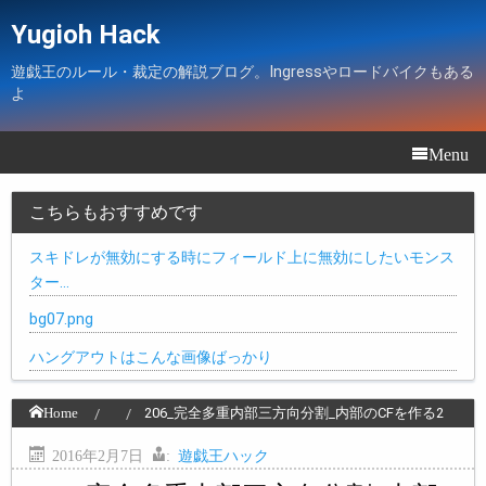
Yugioh Hack
遊戯王のルール・裁定の解説ブログ。Ingressやロードバイクもある
よ
Menu
こちらもおすすめです
スキドレが無効にする時にフィールド上に無効にしたいモンス
ター…
bg07.png
ハングアウトはこんな画像ばっかり
Home
206_完全多重内部三方向分割_内部のCFを作る2
2016年2月7日
:
遊戯王ハック