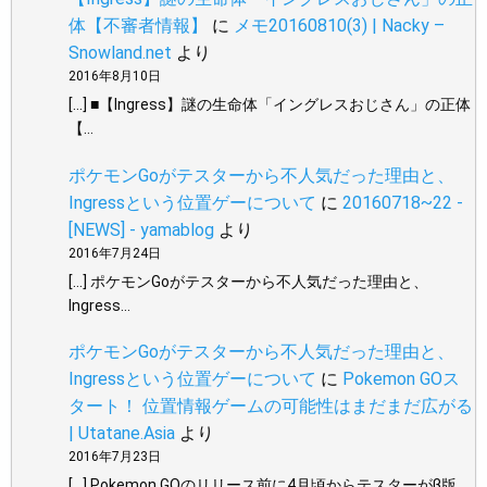
体【不審者情報】
に
メモ20160810(3) | Nacky –
Snowland.net
より
2016年8月10日
[…] ■【Ingress】謎の生命体「イングレスおじさん」の正体
【…
ポケモンGoがテスターから不人気だった理由と、
Ingressという位置ゲーについて
に
20160718~22 -
[NEWS] - yamablog
より
2016年7月24日
[…] ポケモンGoがテスターから不人気だった理由と、
Ingress…
ポケモンGoがテスターから不人気だった理由と、
Ingressという位置ゲーについて
に
Pokemon GOス
タート！ 位置情報ゲームの可能性はまだまだ広がる
| Utatane.Asia
より
2016年7月23日
[…] Pokemon GOのリリース前に4月頃からテスターがβ版