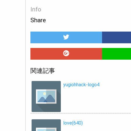
Info
Share
関連記事
yugiohhack-logo4
love(640)