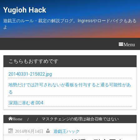
Yugioh Hack
遊戯王のルール・裁定の解説ブログ。Ingressやロードバイクもある
よ
Menu
こちらもおすすめです
20140331-215822.jpg
地勢だけでは許可されないが看板を付与すると通る可能性があ
る
深淵に潜む者.004
Home
マスクチェンジの処理は融合召喚ではない
2014年6月14日
:
遊戯王ハック