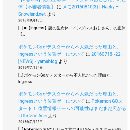
体【不審者情報】
に
メモ20160810(3) | Nacky –
Snowland.net
より
2016年8月10日
[…] ■【Ingress】謎の生命体「イングレスおじさん」の正体
【…
ポケモンGoがテスターから不人気だった理由と、
Ingressという位置ゲーについて
に
20160718~22 -
[NEWS] - yamablog
より
2016年7月24日
[…] ポケモンGoがテスターから不人気だった理由と、
Ingress…
ポケモンGoがテスターから不人気だった理由と、
Ingressという位置ゲーについて
に
Pokemon GOス
タート！ 位置情報ゲームの可能性はまだまだ広がる
| Utatane.Asia
より
2016年7月23日
[…] Pokemon GOのリリース前に4月頃からテスターがβ版