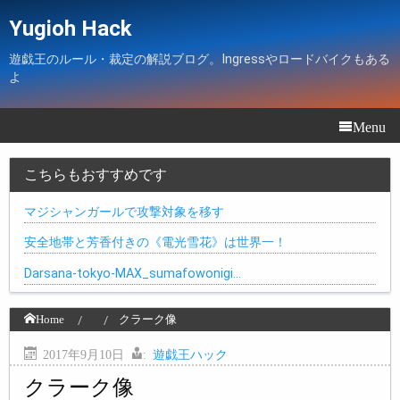
Yugioh Hack
遊戯王のルール・裁定の解説ブログ。Ingressやロードバイクもある
よ
Menu
こちらもおすすめです
マジシャンガールで攻撃対象を移す
安全地帯と芳香付きの《電光雪花》は世界一！
Darsana-tokyo-MAX_sumafowonigi…
Home
クラーク像
2017年9月10日
:
遊戯王ハック
クラーク像