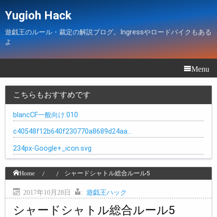
Yugioh Hack
遊戯王のルール・裁定の解説ブログ。Ingressやロードバイクもある
よ
Menu
こちらもおすすめです
blancCF一般向け.010
c40548f12b640f230770a8689d24aa…
234px-Google+_icon.svg
Home
シャードシャトル総合ルール5
2017年10月28日
:
遊戯王ハック
シャードシャトル総合ルール5