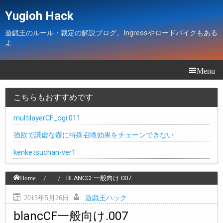
Yugioh Hack
遊戯王のルール・裁定の解説ブログ。Ingressやロードバイクもある
よ
Menu
こちらもおすすめです
multilayerCF_ogi.011
強欲で謙虚な壺に特殊召喚効果をチェーンできない
kenketsuchan-ver1
Home
BLANCCF一般向け.007
2015年5月26日
:
遊戯王ハック
blancCF一般向け.007